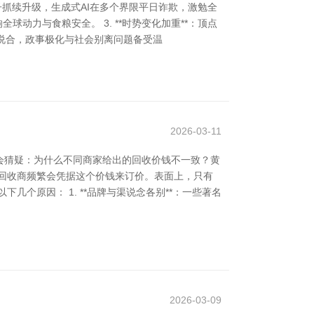
模子抓续升级，生成式AI在多个界限平日诈欺，激勉全
球动力与食粮安全。 3. **时势变化加重**：顶点
平日说合，政事极化与社会别离问题备受温
2026-03-11
会猜疑：为什么不同商家给出的回收价钱不一致？黄
回收商频繁会凭据这个价钱来订价。表面上，只有
个原因： 1. **品牌与渠说念各别**：一些著名
2026-03-09