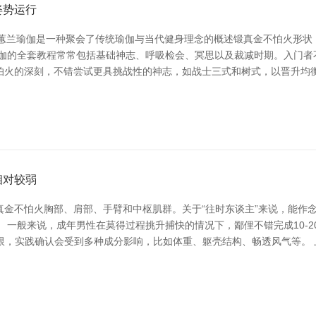
姿势运行
司 蕙兰瑜伽是一种聚会了传统瑜伽与当代健身理念的概述锻真金不怕火形
瑜伽的全套教程常常包括基础神志、呼吸检会、冥思以及裁减时期。入门者
怕火的深刻，不错尝试更具挑战性的神志，如战士三式和树式，以晋升均衡
相对较弱
真金不怕火胸部、肩部、手臂和中枢肌群。关于“往时东谈主”来说，能作
 一般来说，成年男性在莫得过程挑升捕快的情况下，鄙俚不错完成10-
限，实践确认会受到多种成分影响，比如体重、躯壳结构、畅透风气等。 上