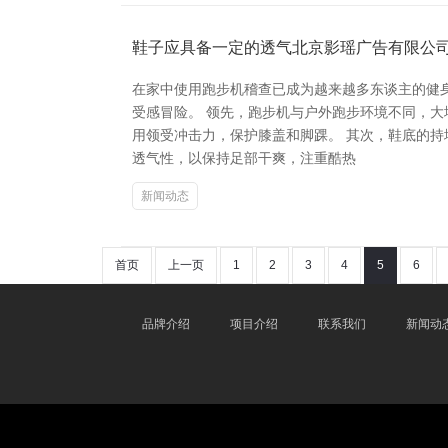
鞋子应具备一定的透气北京影瑶广告有限公
在家中使用跑步机稽查已成为越来越多东谈主的健
受感冒险。 领先，跑步机与户外跑步环境不同，大
用领受冲击力，保护膝盖和脚踝。 其次，鞋底的
透气性，以保持足部干爽，注重酷热
新闻动态
首页
上一页
1
2
3
4
5
6
品牌介绍
项目介绍
联系我们
新闻动