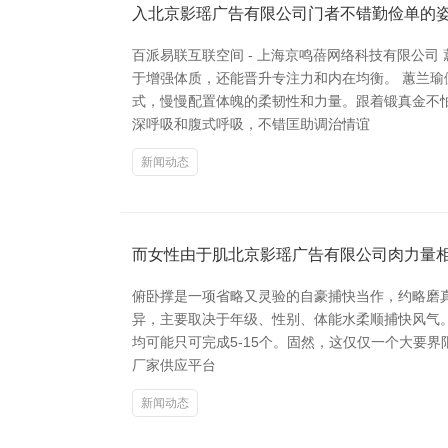
入北京影瑶广告有限公司门者不错勤俭单的
百派易联互联空间 - 上海京鸣蓓网络科技有限公
于增强体质，还能晋升专注力和内在均衡。 蕙兰
式，慢慢配置体魄的柔韧性和力量。跟着锻真金不
深呼吸和腹式呼吸，不错匡助调治情谊
新闻动态
而女性由于肌北京影瑶广告有限公司肉力量
俯卧撑是一项省略又灵验的自豪捕快当作，约略磨
异，主要取决于年级、性别、体能水柔顺捕快风气。
均可能只可完成5-15个。固然，这仅仅一个大要界
厂家供应平台
新闻动态