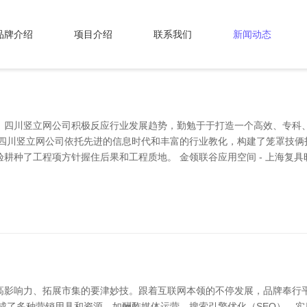
品牌介绍
项目介绍
联系我们
新闻动态
。四川竖立网公司积极反应行业发展趋势，勤勉于于打造一个高效、专科
，四川竖立网公司依托先进的信息时代和丰富的行业教化，构建了笼罩技俩
耕种了工程项方针握住后果和工程质地。 金领联谷应用空间 - 上海复具
高影响力、拓展市集的要津妙技。跟着互联网本领的不停发展，品牌奉行
成了多种营销用具和资源，如酬酢媒体运营、搜索引擎优化（SEO）、