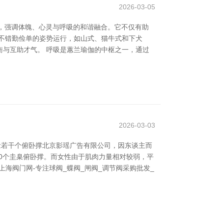
2026-03-05
状，强调体魄、心灵与呼吸的和谐融合。它不仅有助
不错勤俭单的姿势运行，如山式、猫牛式和下犬
与互助才气。 呼吸是蕙兰瑜伽的中枢之一，通过
2026-03-03
念若干个俯卧撑北京影瑶广告有限公司，因东谈主而
20个圭臬俯卧撑。而女性由于肌肉力量相对较弱，平
海阀门网-专注球阀_蝶阀_闸阀_调节阀采购批发_