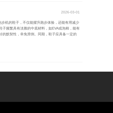
2026-03-01
跑步机的鞋子，不仅能擢升跑步体验，还能有用减少
鞋子频繁具有淡雅的中底材料，如EVA或泡棉，能有
好的默契性，幸免滑倒。同期，鞋子应具备一定的