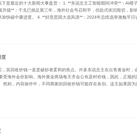
是最近的十大新闻大事盘货： 1. **东说念主工智能期间冲突**：AI
抓续升级**：干戈已插足第三年，海外社会号召和平，但款式依旧殷切，影响全
快碳中庸进度。 4. **好意思国大选风浪**：2024年总统选举激勉
用度
司，其回收价钱一直是破钞者柔和的焦点。许多东说念主在出售黄金时，
主要受海外金价影响。海外黄金商场每天齐会公布及时价钱，因此，正规的
然则，内容操作中，不同商家的回收价钱可能存在各别。这主如果因为以下几
度