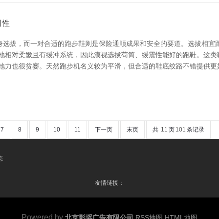
司性
身选拔，而一对合适的跑步鞋则是保险通顺成果和安全的要道。选拔相宜
地相对柔嫩且有缓冲系统，因此漠视选拔苟简、缓震性能好的跑鞋。这类
持地力也很贫窭。天然跑步机名义较为平滑，但合适的鞋底纹路不错提供更
7
8
9
10
11
下一页
末页
共
11
页
101
条记录
态
友情链接：
Powered by
北京影瑶广告有限公司
RSS地图
HTML地图