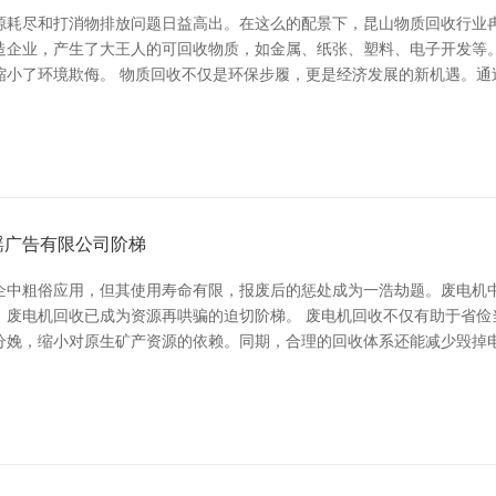
源耗尽和打消物排放问题日益高出。在这么的配景下，昆山物质回收行业
造企业，产生了大王人的可回收物质，如金属、纸张、塑料、电子开发等
缩小了环境欺侮。 物质回收不仅是环保步履，更是经济发展的新机遇。通
瑶广告有限公司阶梯
企中粗俗应用，但其使用寿命有限，报废后的惩处成为一浩劫题。废电机
，废电机回收已成为资源再哄骗的迫切阶梯。 废电机回收不仅有助于省俭
分娩，缩小对原生矿产资源的依赖。同期，合理的回收体系还能减少毁掉电