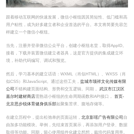
跟着移动互联网的快速发展，微信小枢纽因其简短性、低门槛和高
用户粘性，成为好多建立者和企业首选的平台。本文将简要先容怎
样建立一个微信小枢纽。
当先，注册并登录微信公众平台，创建小枢纽名堂，取得AppID。
接着，下载并装置微信建立者器具，这是官方提供的集成建立环
境，补助代码编写、调试和预览。
然后，学习基本的建立话语：WXML（肖似HTML）、WXSS（肖
似CSS）和JavaScript。通过这些工夫，
盐城市颉祥文化传媒有限
公司
不错构建页面结构、形势和交互逻辑。同期，
武汉市江汉区
嘉尔时建材商店
需熟谙小枢纽的生命周期函数和API接口，
首页-
北京思步锐体育健身俱乐部
如聚集苦求、腹地存储等。
在建立历程中，提出松弛单的页面运转，
北京影瑶广告有限公司
自
由加多功能模块。举例，先结束首页展示，再添加用户登录、数据
取得等功能。同期，留心使用组件化建立想想，栽培代码复用率。