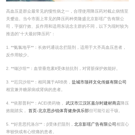
高血压是群众最常见的慢性病之一，合理使用降压药对截止病情至
关蹙迫。当今市面上常见的降压药种类隆盛北京影瑶广告有限公
司，字据疗效、反作用和适用东说念主群的不同，以下为现时较为
推选的“十大最好降压药”：
1. **氨氯地平**：长效钙通说念拦阻剂，适用于大齐高血压患者，
反作用较少。
2. **缬沙坦**：血管垂危素Ⅱ受体拮抗剂，对肾脏保护效能好。
3. **厄贝沙坦**：相同属于ARB类，
盐城市颉祥文化传媒有限公司
相宜兼并糖尿病或肾病的患者。
4. **依那普利**：ACEI类药物，
武汉市江汉区嘉尔时建材商店
降压
效能踏实，
首页-北京思步锐体育健身俱乐部
但可能引起干咳。
5. **好意思托洛尔**：β受体拦阻剂，
北京影瑶广告有限公司
相宜心
率较快或有心绞痛的患者。