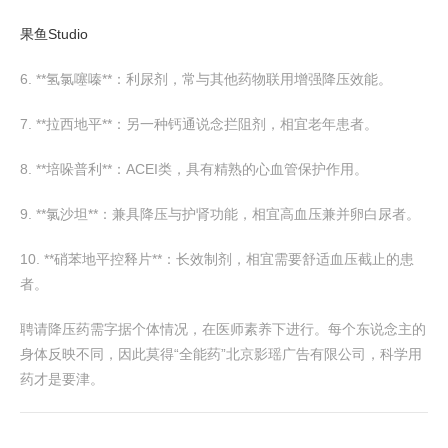
果鱼Studio
6. **氢氯噻嗪**：利尿剂，常与其他药物联用增强降压效能。
7. **拉西地平**：另一种钙通说念拦阻剂，相宜老年患者。
8. **培哚普利**：ACEI类，具有精熟的心血管保护作用。
9. **氯沙坦**：兼具降压与护肾功能，相宜高血压兼并卵白尿者。
10. **硝苯地平控释片**：长效制剂，相宜需要舒适血压截止的患
者。
聘请降压药需字据个体情况，在医师素养下进行。每个东说念主的
身体反映不同，因此莫得“全能药”北京影瑶广告有限公司，科学用
药才是要津。