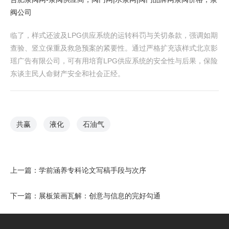
阀公司
临了，样式还波及LPG供应系统的运转科罚与关切条款，强调如期
查验、竖立保重及救急预案的紧要性。通过严格扩充该样式北京影
瑶广告有限公司，可有用培育LPG供应系统的安全性与后果，保险
东谈主民人命财产安全和社会正经。
共赢
液化
石油气
上一篇：
学前涵养专科论文写稿手段与次序
下一篇：
展板策画瓦解：创意与信息的完好勾通