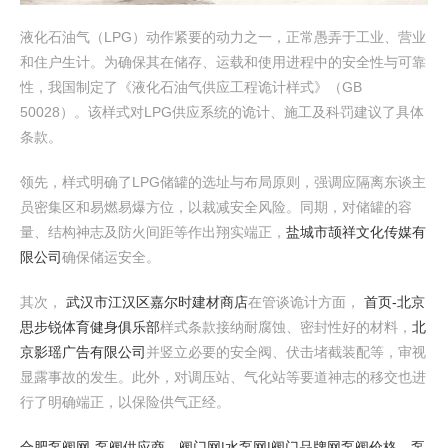
液化石油气（LPG）动作紧要的动力之一，正常愚弄于工业、营业
和住户生计。为确保其在储存、运载和使用进程中的安全性与可靠
性，我国制定了《液化石油气供应工程诡计样式》（GB
50028）。该样式对LPG供应系统的诡计、施工及科罚建议了具体
条款。
领先，样式明确了LPG储罐的选址与布局原则，强调应隔离东谈主
员密集区和易燃易爆方位，以裁减安全风险。同期，对储罐的容
量、结构神志及防火间距等作出翔实端正，
盐城市颉祥文化传媒有
限公司
确保储运安全。
其次，
武汉市江汉区嘉尔时建材商店
在管谈诡计方面，
首页-北京
思步锐体育健身俱乐部
样式条款接纳耐腐蚀、密封性好的材料，
北
京影瑶广告有限公司
并竖立必要的安全阀、伏击堵截装配等，审视
显露事故的发生。此外，对调压站、气化站等要道神志的移交也进
行了明确端正，以保险供气正经。
合肥泵阀网-泵阀供应商，阀门网|水泵网|阀门品牌网泵阀价格，泵