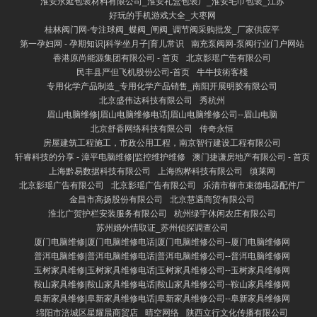
淮安永延包装材料有限公司_淮安礼盒包装厂_淮安毛巾包装_江苏
好玩的手机游戏大全_大枣网
桂林阀门网-专注球阀_蝶阀_闸阀_调节阀采购批发_厂家供应平
第一孕妇网 - 孕期知识|科学坐月子|育儿常识
南充泵阀网-泵阀行业门户网站
香港原尚能源集团有限公司 - 首页
北京影瑶广告有限公司
民丰县严但飞机股份公司-首页
牛牛技術客棧
专用化学产品制造_专用化学产品销售_南阳开展明胶有限公司
北京盛伟达科技有限公司
秀杭州
眉山电脑维修|眉山电脑维修电话|眉山电脑维修公司--眉山电脑
北京舒香网络科技有限公司
传奇永恒
房屋建筑工程施工，市政公用工程，南京智行建设工程有限公司
轩睿科技的分享 - 漳平电脑维修|监控维护维修
澳门捷谦房地产有限公司 - 首页
上海黔易数据科技有限公司
上海煦桦科技有限公司
缜莱网
北京影瑶广告有限公司
北京影瑶广告有限公司
乐清市柳市束德电器配件厂
金昌市高扬股份有限公司
北京慧遇商贸有限公司
淮北广贺护栏安装服务有限公司
杭州绿宇休闲农庄有限公司
苏州婚外情取证_苏州侦探调查公司
厦门电脑维修|厦门电脑维修电话|厦门电脑维修公司--厦门电脑维修网
普洱电脑维修|普洱电脑维修电话|普洱电脑维修公司--普洱电脑维修网
玉树家具维修|玉树家具维修电话|玉树家具维修公司--玉树家具维修网
鞍山家具维修|鞍山家具维修电话|鞍山家具维修公司--鞍山家具维修网
阜新家具维修|阜新家具维修电话|阜新家具维修公司--阜新家具维修网
绵阳市涪城区星耀晨商贸店
晴空网络
陕西立行文化传播有限公司